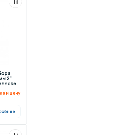
ров воды
Павильоны для бассейна
риалы
Оборудование для хаммамов
бора
мм 2"
ehncke
ие и цену
робнее