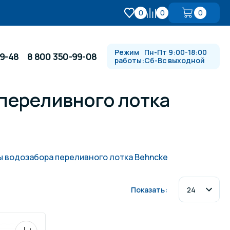
0
0
0
Режим
Пн-Пт 9:00-18:00
99-48
8 800 350-99-08
работы:
Сб-Вс выходной
переливного лотка
Противотоки и гидромассажи
Автоматика и
 купели
электрооборудование
 водозабора переливного лотка Behncke
Водопады, водяные пушки и
душевые стойки
Показать:
в
Спортивный инвентарь