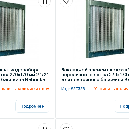
мент водозабора
Закладной элемент водоза
ка 270х170 мм 2 1/2"
переливного лотка 270х170 
 бассейна Behncke
для пленочного бассейна B
очнить наличие и цену
Код:
637335
Уточнить налич
Подробнее
Под