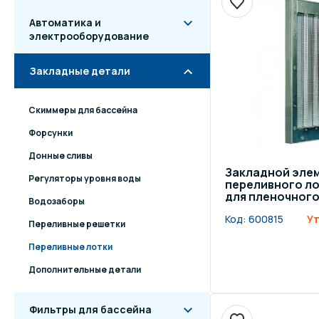
Автоматика и
электрооборудование
Закладные детали
Скиммеры для бассейна
Форсунки
Донные сливы
Закладной эле
Регуляторы уровня воды
переливного лот
для пленочного
Водозаборы
Код:
600815
Ут
Переливные решетки
Переливные лотки
Дополнительные детали
Фильтры для бассейна