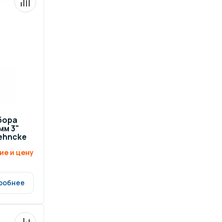
бора
мм 3"
ehncke
ие и цену
робнее