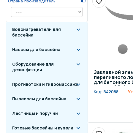
Страна-производитель
Осве
Инвентарь для отдыха
бас
Водонагреватели для
Системы безопасности
Отд
бассейна
Насосы для бассейна
Оборудование для
дезинфекции
Закладной эле
переливного лот
для бетонного 
Противотоки и гидромассажи
мозаика) Behnc
Код:
542088
Ут
Пылесосы для бассейна
Лестницы и поручни
Готовые бассейны и купели