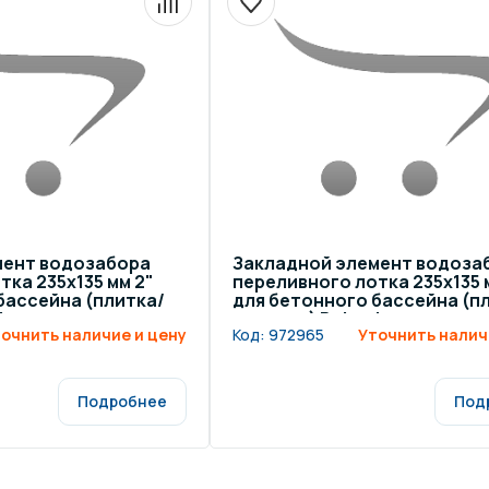
мент водозабора
Закладной элемент водоза
тка 235х135 мм 2"
переливного лотка 235х135 м
бассейна (плитка/
для бетонного бассейна (п
ke
мозаика) Behncke
очнить наличие и цену
Код:
972965
Уточнить налич
Подробнее
Под