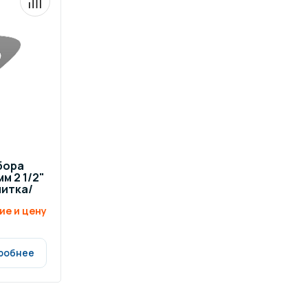
бора
м 2 1/2"
литка/
ие и цену
робнее