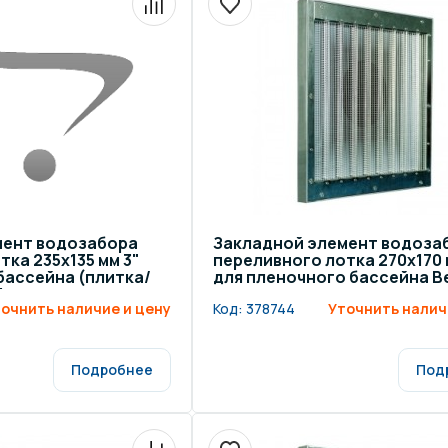
щение и подсветка для
Измерение парамет
сейна
елочные материалы
Строительные мате
мент водозабора
Закладной элемент водоза
ка 235х135 мм 3"
переливного лотка 270х170 
бассейна (плитка/
для пленочного бассейна B
ke
очнить наличие и цену
Код:
378744
Уточнить налич
Подробнее
Под