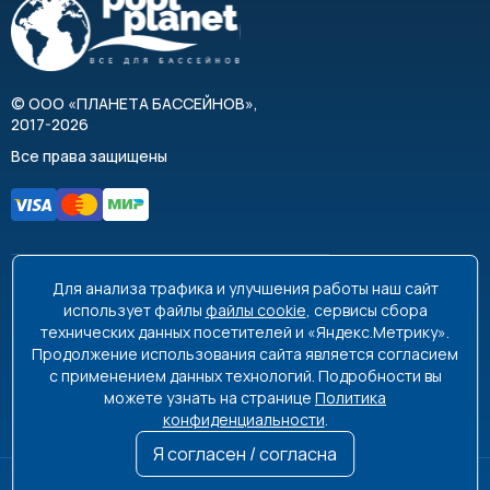
©
ООО «ПЛАНЕТА БАССЕЙНОВ»
,
2017-2026
Все права защищены
Для анализа трафика и улучшения работы наш сайт
8 495 663-99-48
8 800 350-99-08
использует файлы
файлы cookie
, сервисы сбора
технических данных посетителей и «Яндекс.Метрику».
info@poolplanet.ru
Продолжение использования сайта является согласием
с применением данных технологий. Подробности вы
г. Москва, проспект Мира, д. 61
можете узнать на странице
Политика
Пн-Пт 9:00-18:00 Сб-Вс выходной
конфиденциальности
.
Я согласен / согласна