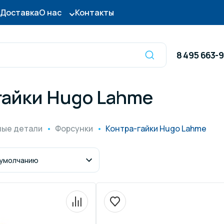
Доставка
О нас
Контакты
8 495 663-
гайки Hugo Lahme
Оборудование для
сы для бассейна
дезинфекции
ные детали
Форсунки
Контра-гайки Hugo Lahme
ницы и поручни
Готовые бассейны и
тры для бассейна
Осушители воздуха
итные покрытия
Химия для бассейно