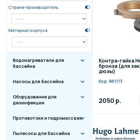
Страна-производитель
Осве
Инвентарь для отдыха
бас
Материал корпуса
Системы безопасности
Отд
Водонагреватели для
Контра-гайка Hu
бронза (для за
бассейна
дюзы)
Код:
861113
Насосы для бассейна
Оборудование для
2050 р.
дезинфекции
Противотоки и гидромассажи
Пылесосы для бассейна