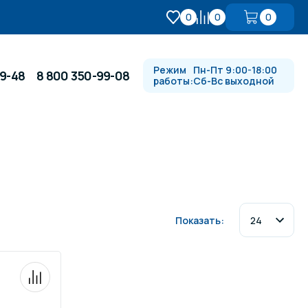
0
0
0
Режим
Пн-Пт 9:00-18:00
99-48
8 800 350-99-08
работы:
Сб-Вс выходной
Противотоки и гидромассажи
Автоматика и
 купели
электрооборудование
Показать:
Водопады, водяные пушки и
душевые стойки
в
Спортивный инвентарь