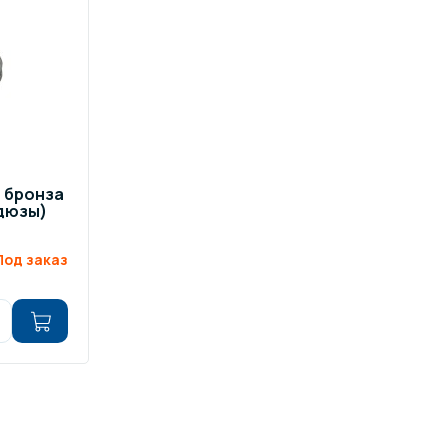
ров воды
Павильоны для бассейна
риалы
Оборудование для хаммамов
" бронза
 дюзы)
Под заказ