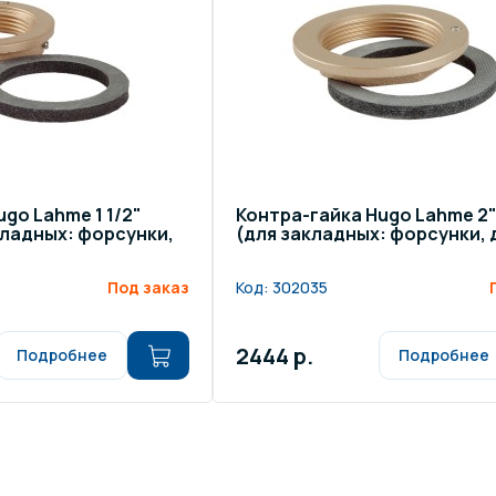
щение и подсветка для
Измерение парамет
сейна
елочные материалы
Строительные мате
go Lahme 1 1/2"
Контра-гайка Hugo Lahme 2
кладных: форсунки,
(для закладных: форсунки,
Под заказ
Код:
302035
2444 р.
Подробнее
Подробнее