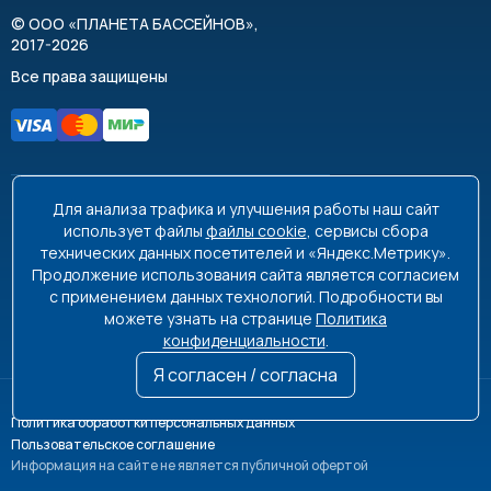
©
ООО «ПЛАНЕТА БАССЕЙНОВ»
,
2017-2026
Все права защищены
Для анализа трафика и улучшения работы наш сайт
8 495 663-99-48
8 800 350-99-08
использует файлы
файлы cookie
, сервисы сбора
технических данных посетителей и «Яндекс.Метрику».
info@poolplanet.ru
Продолжение использования сайта является согласием
с применением данных технологий. Подробности вы
г. Москва, проспект Мира, д. 61
можете узнать на странице
Политика
Пн-Пт 9:00-18:00 Сб-Вс выходной
конфиденциальности
.
Я согласен / согласна
Политика обработки персональных данных
Пользовательское соглашение
Информация на сайте не является публичной офертой