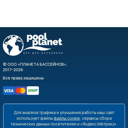
©
ООО «ПЛАНЕТА БАССЕЙНОВ»
,
2017-2026
Все права защищены
Для анализа трафика и улучшения работы наш сайт
8 495 663-99-48
8 800 350-99-08
использует файлы
файлы cookie
, сервисы сбора
технических данных посетителей и «Яндекс.Метрику».
info@poolplanet.ru