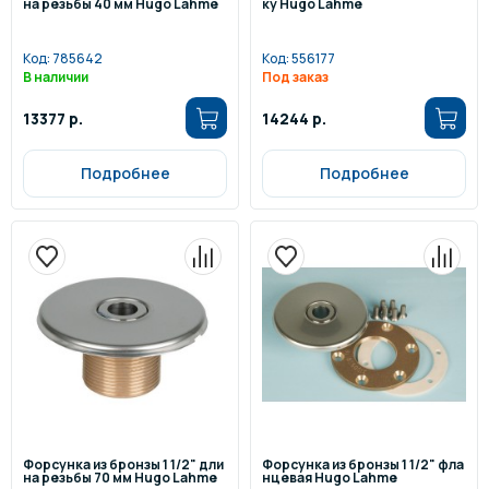
на резьбы 40 мм Hugo Lahme
ку Hugo Lahme
Код:
785642
Код:
556177
В наличии
Под заказ
13377 р.
14244 р.
Подробнее
Подробнее
Форсунка из бронзы 1 1/2" дли
Форсунка из бронзы 1 1/2" фла
на резьбы 70 мм Hugo Lahme
нцевая Hugo Lahme