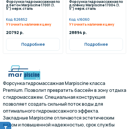
Форсунка гидромассажная по
Форсунка гидромассажная по
д бетон Marpiscine 17001 (1.
д плёнку Marpiscine 17004 (1.
5") нерж.сталь
5") нерж.сталь
Код:
826852
Код:
416060
Уточнить наличие и цену
Уточнить наличие и цену
20792 р.
28894 р.
Подробнее
Подробнее
Форсунка гидромассажная Marpiscine класса
Premium. Позволит превратить бассейн в зону отдыха
с гидромассажем. Специальная конструкция
позволяет создать сильный поток воды для
оптимального гидромассажного эффекта.
Закладные Marpiscine отличаются эстетическим
видом и повышенной надежностью, срок службы