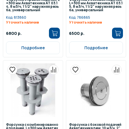
=300 мм Акватехника АТ 03.1
L=300 мм Акватехника АТ 03.1
4, 8 м3/ч, 1 1/2" наружняя резь
5, 8 м3/ч, 1 1/2" наружняя резь
ба, универсальный
ба, универсальный
Код:
813860
Код:
786865
Уточнить наличие
Уточнить наличие
6800 р.
6500 р.
Подробнее
Подробнее
Форсунка с комбинированно
Форсунка с боковой подачей
й подачей, L=300 мм Акватех
Акватехника new, 10 м3/ч, 2"