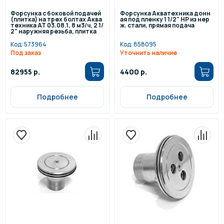
Форсунка с боковой подачей
Форсунка Акватехника донн
(плитка) на трех болтах Аква
ая под пленку 1 1/2" НР из нер
техника АТ 03.08.1, 8 м3/ч, 2 1/
ж. стали, прямая подача
2" наружняя резьба, плитка
Код:
573964
Код:
858095
Под заказ
Уточнить наличие
82955 р.
4400 р.
Подробнее
Подробнее