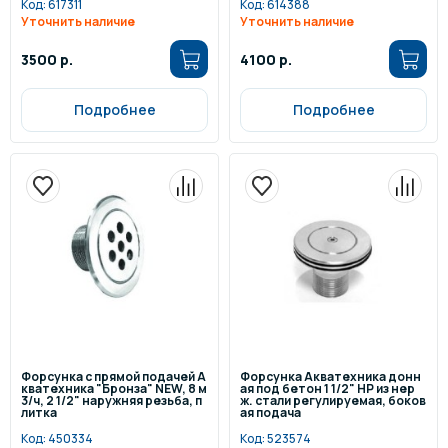
Код:
617311
Код:
614388
Уточнить наличие
Уточнить наличие
3500 р.
4100 р.
Подробнее
Подробнее
Форсунка с прямой подачей А
Форсунка Акватехника донн
кватехника "Бронза" NEW, 8 м
ая под бетон 1 1/2" НР из нер
3/ч, 2 1/2" наружняя резьба, п
ж. стали регулируемая, боков
литка
ая подача
Код:
450334
Код:
523574