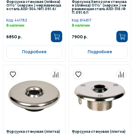
Форсунка стеновая (плёнка)
Форсунка Xenozone стенова
G1½" (наружн.) нержавеюща
я (плёнка) G1½" (наружн.) не
я сталь AISI-304 /ФП.091.6/
ржавеющая сталь AISI-316 /Ф
П.091.6/1
Код:
441782
Код:
614817
В наличии
В наличии
6850 р.
7900 р.
Подробнее
Подробнее
Форсунка стеновая (плитка)
Форсунка стеновая (плитка)