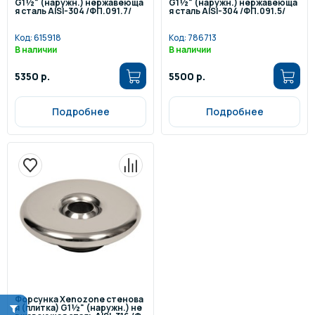
G1½" (наружн.) нержавеюща
G1½" (наружн.) нержавеюща
я сталь AISI-304 /ФП.091.7/
я сталь AISI-304 /ФП.091.5/
Код:
615918
Код:
786713
В наличии
В наличии
5350 р.
5500 р.
Подробнее
Подробнее
Форсунка Xenozone стенова
я (плитка) G1½" (наружн.) не