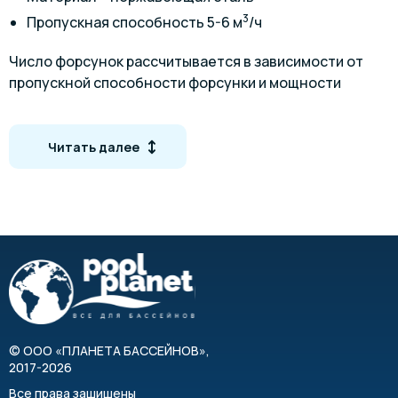
3
Пропускная способность 5-6 м
/ч
Число форсунок рассчитывается в зависимости от
пропускной способности форсунки и мощности
фильтровальной установки.
Габариты
Читать далее
©
ООО «ПЛАНЕТА БАССЕЙНОВ»
,
2017-2026
Артикул
Наименование
Все права защищены