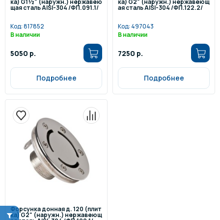
ка) G1½" (наружн.) нержавею
ка) G2" (наружн.) нержавеющ
щая сталь AISI-304 /ФП.091.1/
ая сталь AISI-304 /ФП.122.2/
Код:
817852
Код:
497043
В наличии
В наличии
5050 р.
7250 р.
Подробнее
Подробнее
Форсунка донная д. 120 (плит
ка) G2" (наружн.) нержавеющ