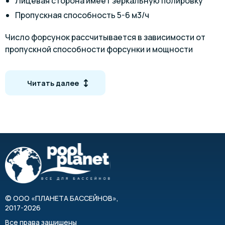
Лицевая сторона имеет зеркальную полировку
Пропускная способность 5-6 м3/ч
Число форсунок рассчитывается в зависимости от
пропускной способности форсунки и мощности
фильтровальной установки.
Габариты
Читать далее
©
ООО «ПЛАНЕТА БАССЕЙНОВ»
,
2017-2026
Артикул
Наименование
Вид о
Все права защищены