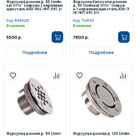
Форсунка донная д. 90 (плён
Форсунка Xenozone донная
ка) G1½" (наружн.) нержавею
д. 90 (плёнка) G1½" (наруж
щая сталь AISI-304 /ФП.091.2/
н.) нержавеющая сталь AISI-3
16 /ФП.091.2/1
Код:
868528
Код:
714893
В наличии
В наличии
5500 р.
7800 р.
Подробнее
Подробнее
Форсунка донная д. 90 (плит
Форсунка донная д. 120 (плён