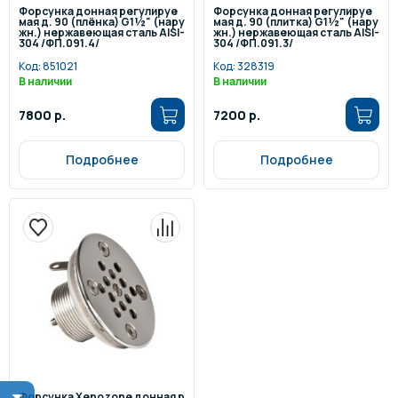
Форсунка донная регулируе
Форсунка донная регулируе
мая д. 90 (плёнка) G1½" (нару
мая д. 90 (плитка) G1½" (нару
жн.) нержавеющая сталь AISI-
жн.) нержавеющая сталь AISI-
304 /ФП.091.4/
304 /ФП.091.3/
Код:
851021
Код:
328319
В наличии
В наличии
7800 р.
7200 р.
Подробнее
Подробнее
Форсунка Xenozone донная р