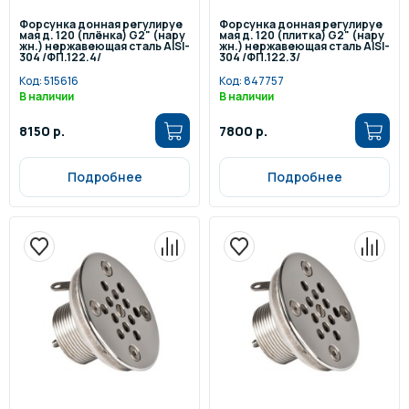
Форсунка донная регулируе
Форсунка донная регулируе
мая д. 120 (плёнка) G2" (нару
мая д. 120 (плитка) G2" (нару
жн.) нержавеющая сталь AISI-
жн.) нержавеющая сталь AISI-
304 /ФП.122.4/
304 /ФП.122.3/
Код:
515616
Код:
847757
В наличии
В наличии
8150 р.
7800 р.
Подробнее
Подробнее