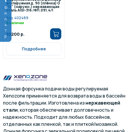
егулируемая д. 90 (плёнка) G
1½" (наружн.) нержавеющая
Фильтр
сталь AISI-316 /ФП.091.4/1
Код:
402489
В наличии
10200 р.
Подробнее
Донная форсунка подачи воды регулируемая
Xenozone применяется для возврата воды в бассейн
после фильтрации. Изготовлена из
нержавеющей
стали
, которая обеспечивает долговечность и
надежность. Подходит для любых бассейнов,
отделанных как пленкой, так и плиткой/мозаикой.
Донная форсунка с зеркальной полировкой лицевой