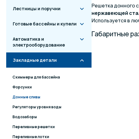
Решетка донного с
Лестницы и поручни
нержавеющей ста
Используется в лю
Готовые бассейны и купели
Габаритные р
Автоматика и
электрооборудование
Закладные детали
Скиммеры для бассейна
Форсунки
Донные сливы
Регуляторы уровня воды
Водозаборы
Переливные решетки
Переливные лотки