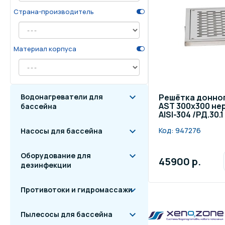
Страна-производитель
Осве
Инвентарь для отдыха
бас
Материал корпуса
Системы безопасности
Отд
Водонагреватели для
Решётка донно
AST 300х300 н
бассейна
AISI-304 /РД.30.1
Код:
947276
Насосы для бассейна
Оборудование для
45900 р.
дезинфекции
Противотоки и гидромассажи
Пылесосы для бассейна