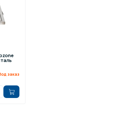
ров воды
Павильоны для бассейна
риалы
Оборудование для хаммамов
nozone
сталь
Под заказ