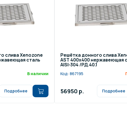
щение и подсветка для
Измерение парамет
сейна
елочные материалы
Строительные мате
го слива Xenozone
Решётка донного слива Xe
ержавеющая сталь
AST 400х400 нержавеющая 
AISI-304 /РД.40.1
В наличии
Код:
867195
56950 р.
Подробнее
Подробнее