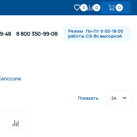
0
0
0
Режим
Пн-Пт 9:00-18:00
99-48
8 800 350-99-08
работы:
Сб-Вс выходной
Противотоки и гидромассажи
Xenozone
Автоматика и
 купели
электрооборудование
Показать:
Водопады, водяные пушки и
душевые стойки
в
Спортивный инвентарь