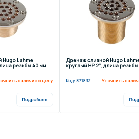
щение и подсветка для
Измерение парамет
сейна
елочные материалы
Строительные мате
й Hugo Lahme
Дренаж сливной Hugo Lahm
длина резьбы 40 мм
круглый НР 2", длина резьбы
очнить наличие и цену
Код:
871833
Уточнить налич
Подробнее
Под