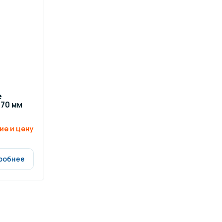
ров воды
Павильоны для бассейна
риалы
Оборудование для хаммамов
e
 70 мм
ие и цену
робнее