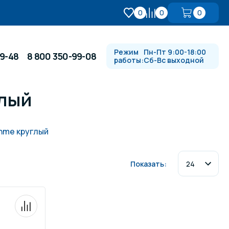
0
0
0
Режим
Пн-Пт 9:00-18:00
99-48
8 800 350-99-08
работы:
Сб-Вс выходной
глый
Противотоки и гидромассажи
hme круглый
Автоматика и
 купели
электрооборудование
Показать:
Водопады, водяные пушки и
душевые стойки
в
Спортивный инвентарь