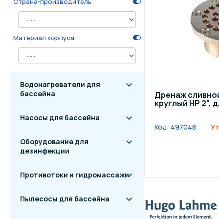
Страна-производитель
Осве
Инвентарь для отдыха
бас
Материал корпуса
Системы безопасности
Отд
Водонагреватели для
бассейна
Дренаж сливно
круглый НР 2", 
Насосы для бассейна
Код:
497048
Ут
Оборудование для
дезинфекции
Противотоки и гидромассажи
Пылесосы для бассейна