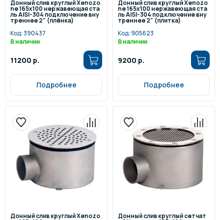
Донный слив круглый Xenozo
Донный слив круглый Xenozo
ne 165х100 нержавеющая ста
ne 165х100 нержавеющая ста
ль AISI-304 подключение вну
ль AISI-304 подключение вну
треннее 2" (плёнка)
треннее 2" (плитка)
Код:
390437
Код:
905623
В наличии
В наличии
11200 р.
9200 р.
Подробнее
Подробнее
Донный слив круглый Xenozo
Донный слив круглый сетчат