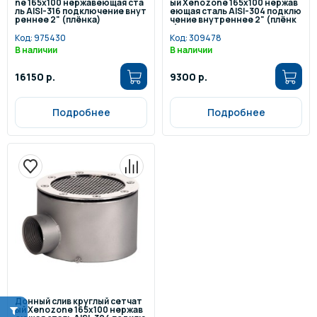
ne 165х100 нержавеющая ста
ый Xenozone 165х100 нержав
ль AISI-316 подключение внут
еющая сталь AISI-304 подклю
реннее 2" (плёнка)
чение внутреннее 2" (плёнк
а)
Код:
975430
Код:
309478
В наличии
В наличии
16150 р.
9300 р.
Подробнее
Подробнее
Донный слив круглый сетчат
ый Xenozone 165х100 нержав