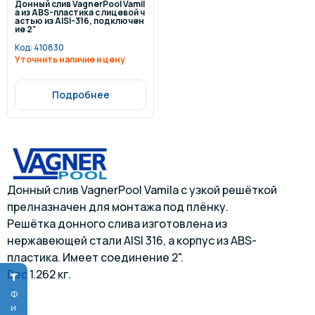
Донный слив VagnerPool Vamil
a из ABS-пластика с лицевой ч
астью из AISI-316, подключен
ие 2"
Код:
410830
Уточнить наличие и цену
Подробнее
Донный слив VagnerPool Vamila с узкой решёткой
прелназначен для монтажа под плёнку.
Решётка донного слива изготовлена из
нержавеющей стали AISI 316, а корпус из ABS-
пластика. Имеет соединение 2".
Вес 1.262 кг.