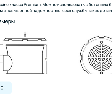
scine класса Premium. Можно использовать в бетонных б
м и повышенной надежностью, срок службы таких детал
азмеры
делки
диам. А, мм
диам. B, мм
диам. C, мм
диам. D, 
ка
170
125
65
190
ка
170
125
65
190