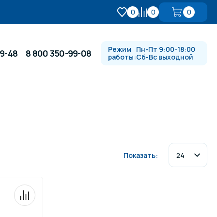
0
0
0
Режим
Пн-Пт 9:00-18:00
99-48
8 800 350-99-08
работы:
Сб-Вс выходной
Противотоки и гидромассажи
e
Автоматика и
 купели
электрооборудование
Показать:
Водопады, водяные пушки и
душевые стойки
в
Спортивный инвентарь