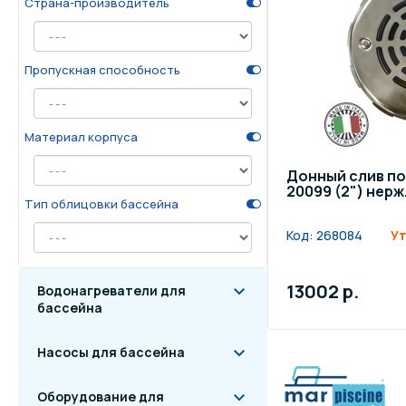
Страна-производитель
Осве
Инвентарь для отдыха
бас
Пропускная способность
Системы безопасности
Отд
Материал корпуса
Донный слив по
20099 (2") нерж
Тип облицовки бассейна
Код:
268084
Ут
13002 р.
Водонагреватели для
бассейна
Насосы для бассейна
Оборудование для