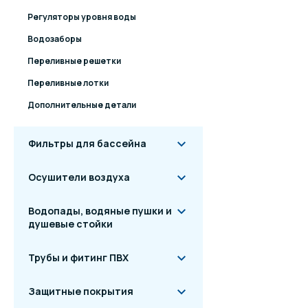
Регуляторы уровня воды
20 120
плит
Водозаборы
Переливные решетки
Переливные лотки
Дополнительные детали
Фильтры для бассейна
Осушители воздуха
Водопады, водяные пушки и
Артикул
Вид от
душевые стойки
20 098
плен
Трубы и фитинг ПВХ
20 100
плен
Защитные покрытия
20121
плен