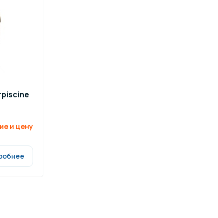
ров воды
Павильоны для бассейна
риалы
Оборудование для хаммамов
piscine
ие и цену
робнее