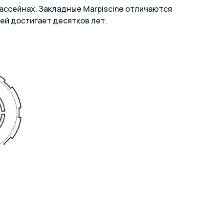
ассейнах. Закладные Marpiscine отличаются
ей достигает десятков лет.
мм
диам. E, дюйм
Пропускная способность, м³/час
1,5
10
2
18