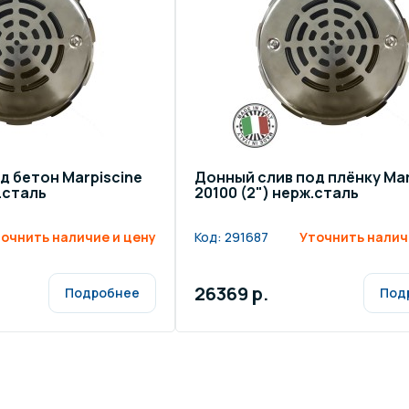
щение и подсветка для
Измерение парамет
сейна
елочные материалы
Строительные мате
д бетон Marpiscine
Донный слив под плёнку Mar
.сталь
20100 (2") нерж.сталь
очнить наличие и цену
Код:
291687
Уточнить налич
26369 р.
Подробнее
Под