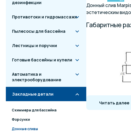
дезинфекции
Донный слив Marpi
эстетическим видо
Противотоки и гидромассажи
Габаритные р
Пылесосы для бассейна
Лестницы и поручни
Готовые бассейны и купели
Автоматика и
электрооборудование
Закладные детали
Читать далее
Артикул
Вид от
Скиммеры для бассейна
20 097
плит
Форсунки
20 099
плит
Донные сливы