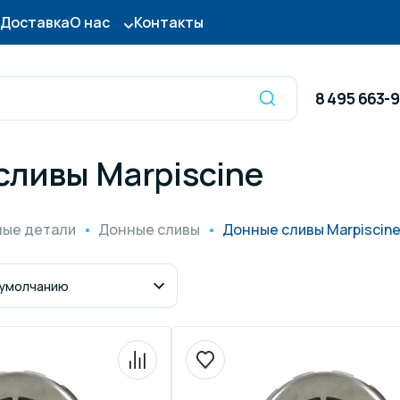
Доставка
О нас
Контакты
8 495 663-
сливы Marpiscine
Оборудование для
сы для бассейна
дезинфекции
ные детали
Донные сливы
Донные сливы Marpiscin
ницы и поручни
Готовые бассейны и
тры для бассейна
Осушители воздуха
итные покрытия
Химия для бассейно