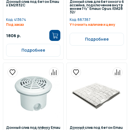
Донный слив под бетон Emau
Донный слив для бетонного б
x EM2832C
ассейна, подключение внутр
еннее 1½" Emaux Opus /EM28
32/
Код:
413674
Код:
887387
Под заказ
Уточнить наличие и цену
1806 р.
Подробнее
Подробнее
Донный слив под плёнку Emau
Донный слив под бетон Emau