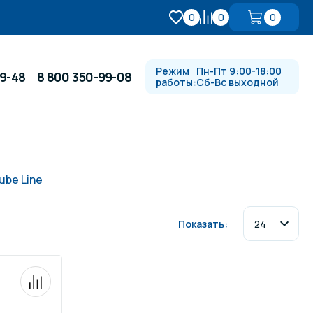
0
0
0
Режим
Пн-Пт 9:00-18:00
99-48
8 800 350-99-08
работы:
Сб-Вс выходной
Противотоки и гидромассажи
ube Line
Автоматика и
 купели
электрооборудование
Показать:
Водопады, водяные пушки и
душевые стойки
в
Спортивный инвентарь