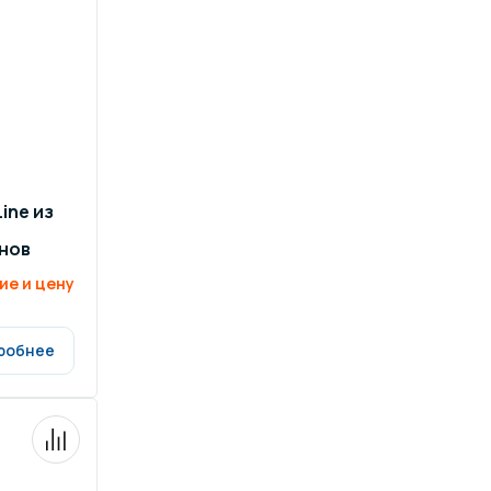
ine из
нов
ие и цену
робнее