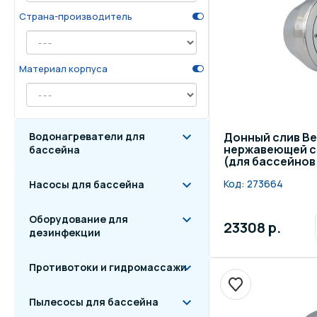
Страна-производитель
Осве
Инвентарь для отдыха
бас
Материал корпуса
Системы безопасности
Отд
Водонагреватели для
Донный слив Be
нержавеющей с
бассейна
(для бассейнов
Код:
273664
Насосы для бассейна
Оборудование для
23308 р.
дезинфекции
Противотоки и гидромассажи
Пылесосы для бассейна