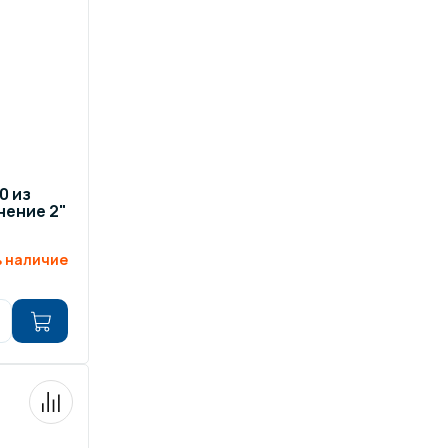
ров воды
Павильоны для бассейна
риалы
Оборудование для хаммамов
0 из
нение 2"
 наличие