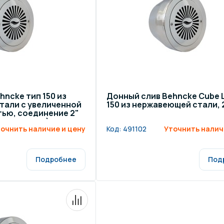
hncke тип 150 из
Донный слив Behncke Cube L
тали с увеличенной
150 из нержавеющей стали, 
ью, соединение 2"
 всех типов)
очнить наличие и цену
Код:
491102
Уточнить налич
Подробнее
Под