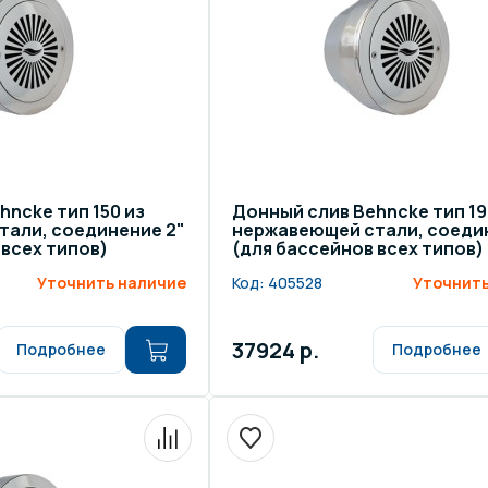
щение и подсветка для
Измерение парамет
сейна
елочные материалы
Строительные мате
hncke тип 150 из
Донный слив Behncke тип 19
тали, соединение 2"
нержавеющей стали, соеди
 всех типов)
(для бассейнов всех типов)
Уточнить наличие
Код:
405528
Уточнить
37924 р.
Подробнее
Подробнее