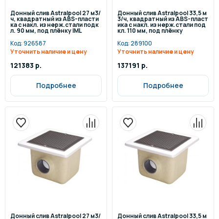
Донный слив Astralpool 27 м3/
Донный слив Astralpool 33,5 м
ч, квадратный из ABS-пласти
3/ч, квадратный из ABS-пласт
ка с накл. из нерж.стали подк
ика с накл. из нерж.стали под
л. 90 мм, под плёнку IML
кл. 110 мм, под плёнку
Код:
926587
Код:
289100
Уточнить наличие и цену
Уточнить наличие и цену
121383 р.
137191 р.
Подробнее
Подробнее
Донный слив Astralpool 27 м3/
Донный слив Astralpool 33,5 м