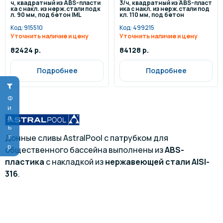
ч, квадратный из ABS-пласти
3/ч, квадратный из ABS-пласт
ка с накл. из нерж.стали подк
ика с накл. из нерж.стали под
л. 90 мм, под бетон IML
кл. 110 мм, под бетон
Код:
915510
Код:
499215
Уточнить наличие и цену
Уточнить наличие и цену
82424 р.
84128 р.
Подробнее
Подробнее
Фильтр
Донные сливы AstralPool с патрубком для
общественного бассейна выполнены из
ABS-
пластика
с накладкой из
нержавеющей стали AISI-
316
.