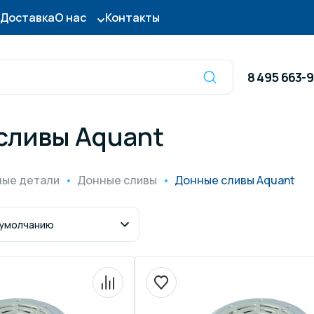
Доставка
О нас
Контакты
8 495 663-
сливы Aquant
Оборудование для
сы для бассейна
дезинфекции
ные детали
Донные сливы
Донные сливы Aquant
ницы и поручни
Готовые бассейны и
тры для бассейна
Осушители воздуха
итные покрытия
Химия для бассейно