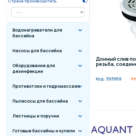
Страна-производитель
Осве
Инвентарь для отдыха
бас
Водонагреватели для
Системы безопасности
Отд
бассейна
Насосы для бассейна
Донный слив по
резьба, соедине
Оборудование для
дезинфекции
Код:
393959
Ут
Противотоки и гидромассажи
Пылесосы для бассейна
Лестницы и поручни
Готовые бассейны и купели