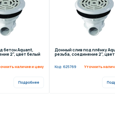
щение и подсветка для
Измерение парамет
сейна
елочные материалы
Строительные мате
д бетон Aquant,
Донный слив под плёнку Aqu
ние 2", цвет белый
резьба, соединение 2", цве
очнить наличие и цену
Код:
625769
Уточнить налич
Подробнее
Под