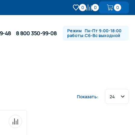
0
0
0
Режим
Пн-Пт 9:00-18:00
99-48
8 800 350-99-08
работы:
Сб-Вс выходной
Противотоки и гидромассажи
Автоматика и
 купели
электрооборудование
Показать:
Водопады, водяные пушки и
душевые стойки
в
Спортивный инвентарь