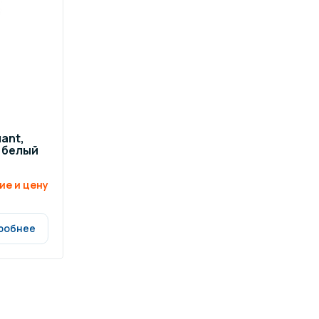
ров воды
Павильоны для бассейна
риалы
Оборудование для хаммамов
ant,
т белый
ие и цену
робнее