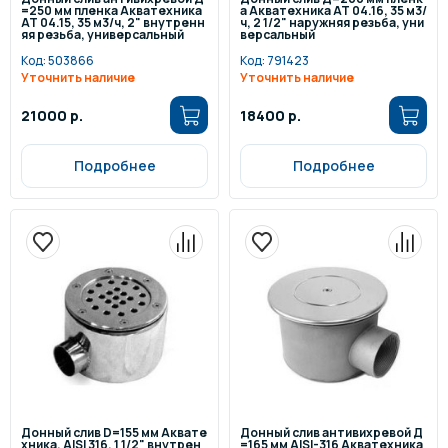
=250 мм пленка Акватехника
а Акватехника АТ 04.16, 35 м3/
АТ 04.15, 35 м3/ч, 2" внутренн
ч, 2 1/2" наружняя резьба, уни
яя резьба, универсальный
версальный
Код:
503866
Код:
791423
Уточнить наличие
Уточнить наличие
21000 р.
18400 р.
Подробнее
Подробнее
Донный слив D=155 мм Аквате
Донный слив антивихревой Д
хника, AISI 316, 1 1/2" внутрен
=165 мм AISI-316 Акватехника