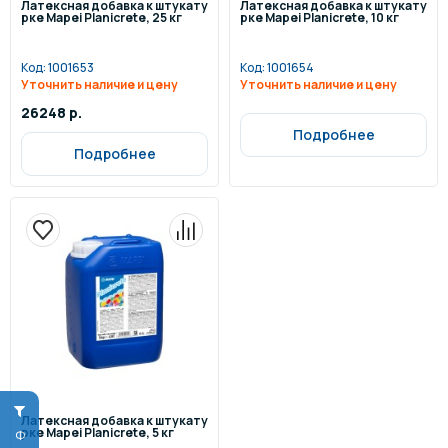
Латексная добавка к штукату
Латексная добавка к штукату
рке Mapei Planicrete, 25 кг
рке Mapei Planicrete, 10 кг
Код:
1001653
Код:
1001654
Уточнить наличие и цену
Уточнить наличие и цену
26248 р.
Подробнее
Подробнее
Латексная добавка к штукату
рке Mapei Planicrete, 5 кг