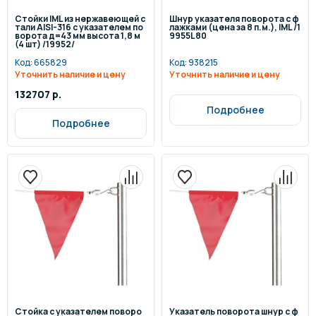
Стойки IML из нержавеющей с
Шнур указателя поворота с ф
тали AISI-316 с указателем по
лажками (цена за 8 п.м.), IML /1
ворота д=43 мм высота 1,8 м
9955L80
(4 шт) /19952/
Код:
665829
Код:
938215
Уточнить наличие и цену
Уточнить наличие и цену
132707 р.
Подробнее
Подробнее
Стойка с указателем поворо
Указатель поворота шнур с ф