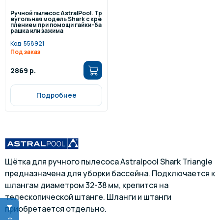
Ручной пылесос AstralPool. Тр
еугольная модель Shark с кре
плением при помощи гайки-ба
рашка или зажима
Код:
558921
Под заказ
2869 р.
Подробнее
Щётка для ручного пылесоса Astralpool Shark Triangle
предназначена для уборки бассейна. Подключается к
шлангам диаметром 32-38 мм, крепится на
телескопической штанге. Шланги и штанги
приобретается отдельно.