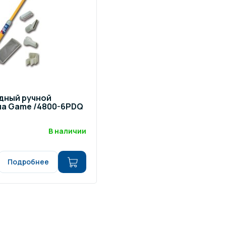
щение и подсветка для
Измерение парамет
сейна
елочные материалы
Строительные мате
дный ручной
па Game /4800-6PDQ
В наличии
Подробнее