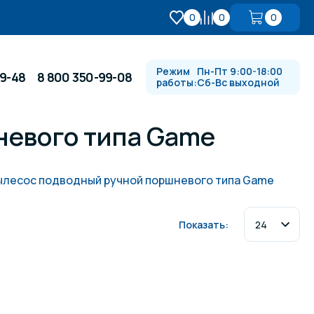
0
0
0
Режим
Пн-Пт 9:00-18:00
99-48
8 800 350-99-08
работы:
Сб-Вс выходной
невого типа Game
Противотоки и гидромассажи
ылесос подводный ручной поршневого типа Game
Автоматика и
 купели
электрооборудование
Показать:
Водопады, водяные пушки и
душевые стойки
в
Спортивный инвентарь