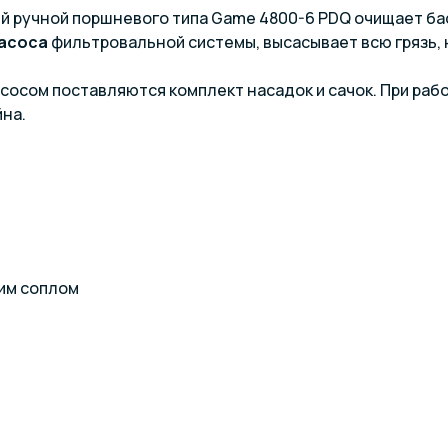
 ручной поршневого типа Game 4800-6 PDQ очищает ба
насоса
фильтровальной системы, высасывает всю грязь,
сосом поставляются комплект насадок и сачок. При рабо
йна.
им соплом