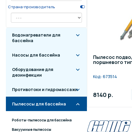
Страна-производитель
Осве
Инвентарь для отдыха
бас
Системы безопасности
Отд
Водонагреватели для
бассейна
Насосы для бассейна
Пылесос подво
поршневого ти
Оборудование для
дезинфекции
Код:
673514
Противотоки и гидромассажи
8140 р.
Пылесосы для бассейна
Роботы-пылесосы для бассейна
Вакуумные пылесосы