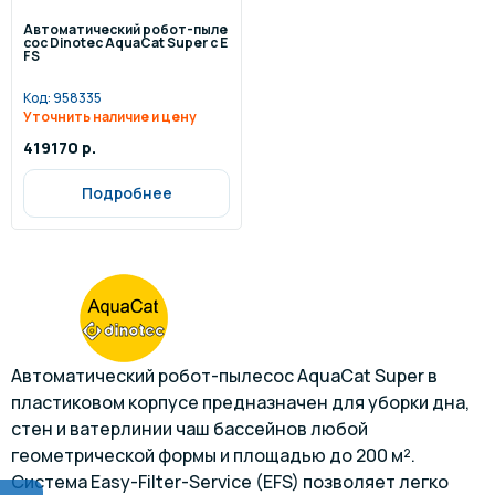
Автоматический робот-пыле
сос Dinotec AquaCat Super с E
FS
Код:
958335
Уточнить наличие и цену
419170 р.
Подробнее
Автоматический робот-пылесос AquaCat Super в
пластиковом корпусе предназначен для уборки дна,
стен и ватерлинии чаш бассейнов любой
геометрической формы и площадью до 200 м².
Система Easy-Filter-Service (EFS) позволяет легко