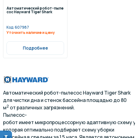
Автоматический робот-пыле
сос Hayward Tiger Shark
Код:
607987
Уточнить наличие и цену
Подробнее
Автоматический робот-пылесос Hayward Tiger Shark
для чистки дна и стенок бассейна площадью до 80
2
м
от различных загрязнений.
Пылесос-
робот имеет микропроцессорную адаптивную схему у
которая оптимально подбирает схему уборки
бассейна в среднем за 1,5 часа. Является автономным