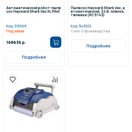
Автоматический робот-пыле
Пылесос Hayward Shark Vac, а
сос Hayward Shark Vac XL Pilot
втоматический, 24 В, пленка,
тележка (RC9743)
Код:
313009
Код:
943012
Под заказ
Снят с производства
168636 р.
Подробнее
Подробнее