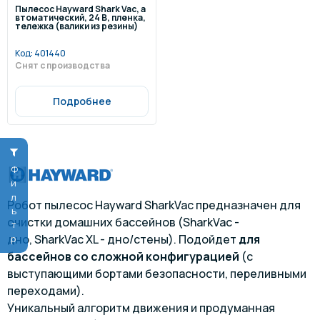
Пылесос Hayward Shark Vac, а
втоматический, 24 В, пленка,
тележка (валики из резины)
Код:
401440
Снят с производства
Подробнее
Фильтр
Робот пылесос Hayward SharkVac предназначен для
очистки домашних бассейнов (
SharkVac -
дно, SharkVac XL - дно/стены
). Подойдет
для
бассейнов со сложной конфигурацией
(с
выступающими бортами безопасности, переливными
переходами).
Уникальный алгоритм движения и продуманная