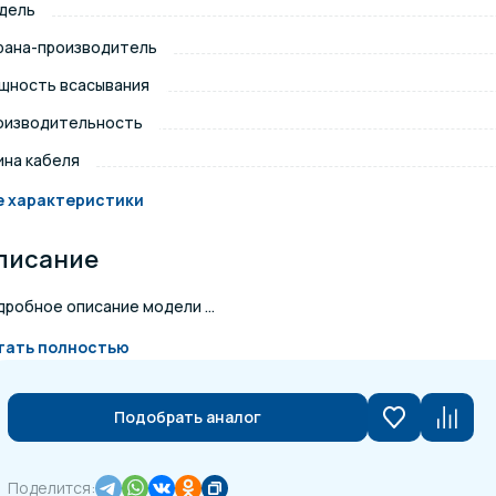
дель
щение и подсветка для
рана-производитель
Измерение парамет
сейна
щность всасывания
оизводительность
елочные материалы
Строительные мате
ина кабеля
е характеристики
писание
робное описание модели ...
тать полностью
Подобрать аналог
Поделится: