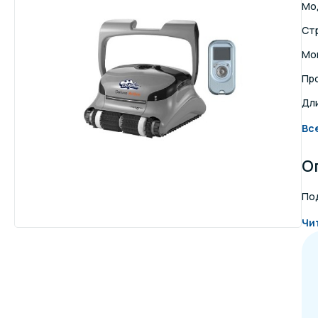
Мо
Осве
Ст
Инвентарь для отдыха
бас
Мо
Пр
Системы безопасности
Отд
Дл
Вс
О
Под
Чи