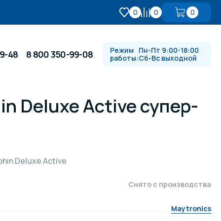
0
0
0
Режим
Пн-Пт 9:00-18:00
99-48
8 800 350-99-08
работы:
Сб-Вс выходной
n Deluxe Active супер-
Противотоки и гидромассажи
Автоматика и
 купели
электрооборудование
in Deluxe Active
Водопады, водяные пушки и
душевые стойки
Снято с производства
Maytronics
в
Спортивный инвентарь