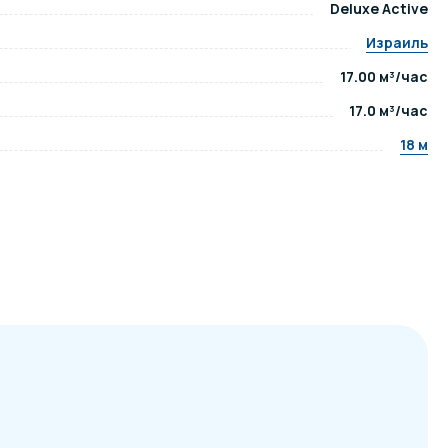
Deluxe Active
Израиль
ров воды
Павильоны для бассейна
17.00 м³/час
17.0 м³/час
риалы
Оборудование для хаммамов
18 м