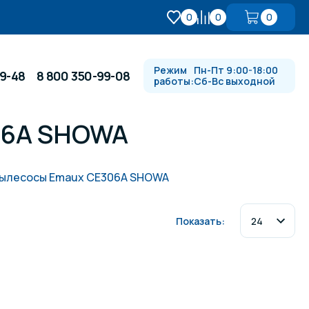
0
0
0
Режим
Пн-Пт 9:00-18:00
99-48
8 800 350-99-08
работы:
Сб-Вс выходной
06А SHOWA
Противотоки и гидромассажи
пылесосы Emaux CE306А SHOWA
Автоматика и
 купели
электрооборудование
Показать:
Водопады, водяные пушки и
душевые стойки
в
Спортивный инвентарь