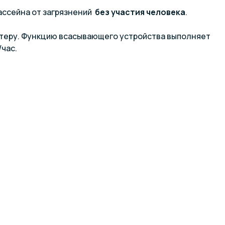
ассейна от загрязнений
без участия человека
.
птеру. Функцию всасывающего устройства выполняет
час.