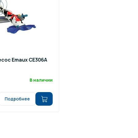
щение и подсветка для
Измерение парамет
сейна
елочные материалы
Строительные мате
есос Emaux CE306А
В наличии
Подробнее