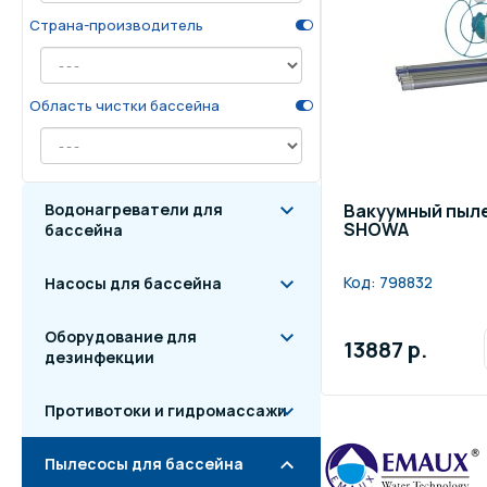
Страна-производитель
Осве
Инвентарь для отдыха
бас
Область чистки бассейна
Системы безопасности
Отд
Водонагреватели для
Вакуумный пыл
SHOWA
бассейна
Код:
798832
Насосы для бассейна
Оборудование для
13887 р.
дезинфекции
Противотоки и гидромассажи
Пылесосы для бассейна