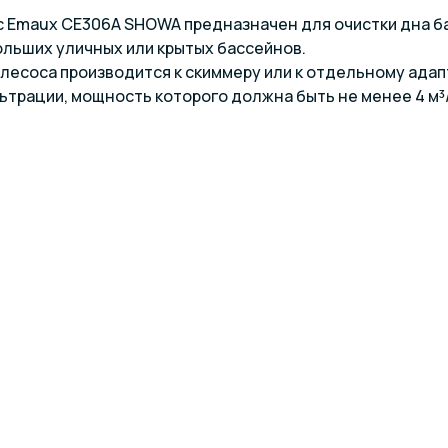
 Emaux CE306А SHOWA предназначен для очистки дна б
льших уличных или крытых бассейнов.
есоса производится к скиммеру или к отдельному ада
ьтрации, мощность которого должна быть не менее 4 м³/