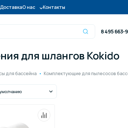
Доставка
О нас
Контакты
8 495 663-
ния для шлангов Kokido
Оборудование для
сы для бассейна
дезинфекции
ы для бассейна
Комплектующие для пылесосов басс
ницы и поручни
Готовые бассейны и
тры для бассейна
Осушители воздуха
итные покрытия
Химия для бассейно