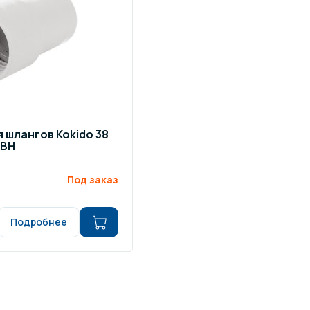
щение и подсветка для
Измерение парамет
сейна
елочные материалы
Строительные мате
 шлангов Kokido 38
PBH
Под заказ
Подробнее