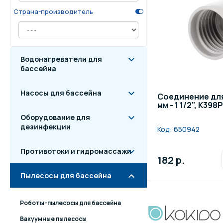
Страна-производитель
Осве
Инвентарь для отдыха
бас
Системы безопасности
Отд
Водонагреватели для
бассейна
Насосы для бассейна
Соединение для
мм - 1 1/2", K398
Оборудование для
дезинфекции
Код:
650942
Противотоки и гидромассажи
182 р.
Пылесосы для бассейна
Роботы-пылесосы для бассейна
Вакуумные пылесосы