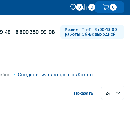
0
0
0
Режим
Пн-Пт 9:00-18:00
99-48
8 800 350-99-08
работы:
Сб-Вс выходной
Противотоки и гидромассажи
ейна
Соединения для шлангов Kokido
Автоматика и
 купели
электрооборудование
Показать:
Водопады, водяные пушки и
душевые стойки
в
Спортивный инвентарь