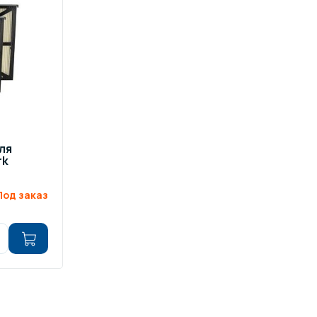
ров воды
Павильоны для бассейна
риалы
Оборудование для хаммамов
ля
rk
Под заказ