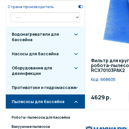
Страна-производитель
Осве
Инвентарь для отдыха
бас
Системы безопасности
Отд
Водонагреватели для
бассейна
Насосы для бассейна
Фильтр для кру
робота-пылесос
Оборудование для
RCX70103PAK2
дезинфекции
Код:
668605
Противотоки и гидромассажи
4629 р.
Пылесосы для бассейна
Роботы-пылесосы для бассейна
Вакуумные пылесосы