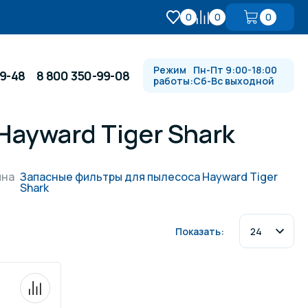
0
0
0
Режим
Пн-Пт 9:00-18:00
99-48
8 800 350-99-08
работы:
Сб-Вс выходной
ayward Tiger Shark
Противотоки и гидромассажи
йна
Запасные фильтры для пылесоса Hayward Tiger
Shark
Автоматика и
 купели
электрооборудование
Показать:
Водопады, водяные пушки и
душевые стойки
в
Спортивный инвентарь