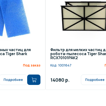
щение и подсветка для
Измерение парамет
сейна
елочные материалы
Строительные мате
пных частиц для
Фильтр для мелких частиц д
а Tiger Shark
робота-пылесоса Tiger Sha
RCX70101PAK2
Под заказ
Код:
1001647
14080 р.
Подробнее
Подробнее