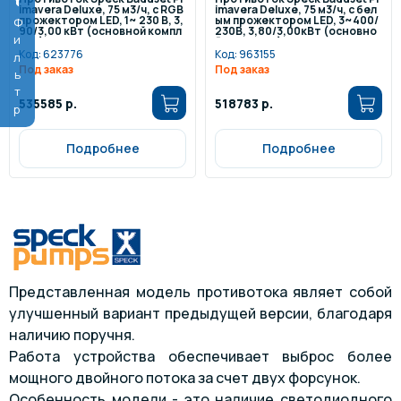
imavera Deluxe, 75 м3/ч, с RGB
imavera Deluxe, 75 м3/ч, с бел
прожектором LED, 1~ 230 В, 3,
ым прожектором LED, 3~400/
Фильтр
90/3,00 кВт (основной компл
230В, 3,80/3,00кВт (основно
ект)
й комплект)
Код:
623776
Код:
963155
Под заказ
Под заказ
535585 р.
518783 р.
Подробнее
Подробнее
Представленная модель противотока являет собой
улучшенный вариант предыдущей версии, благодаря
наличию поручня.
Работа устройства обеспечивает выброс более
мощного двойного потока за счет двух форсунок.
Особенность модели - это наличие светодиодного