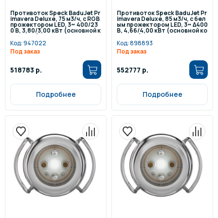
Противоток Speck BaduJet Pr
Противоток Speck BaduJet Pr
imavera Deluxe, 75 м3/ч, с RGB
imavera Deluxe, 85 м3/ч, с бел
прожектором LED, 3~ 400/23
ым прожектором LED, 3~ ∆400
0 В, 3,80/3,00 кВт (основной к
В, 4,66/4,00 кВт (основной ко
омплект)
мплект)
Код:
947022
Код:
898893
Под заказ
Под заказ
518783 р.
552777 р.
Подробнее
Подробнее