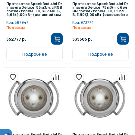
Противоток Speck BaduJet Pr
Противоток Speck BaduJet Pr
imavera Deluxe, 85 м3/ч, с RGB
imavera Deluxe, 75 м3/ч, с бел
прожектором LED, 3~ ∆400 В,
ым прожектором LED, 1~ 230
4,66/4,00 кВт (основной ком
В, 3,90/3,00 кВт (основной ко
плект)
мплект)
Код:
867947
Код:
973774
Под заказ
Под заказ
552777 р.
535585 р.
Подробнее
Подробнее
Противоток Speck BaduJet Pr
Противоток Speck BaduJet Pr