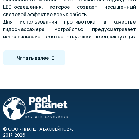
LED-освещения, которое создает насыщенный
световой эффект во время работы.
Для использования противотока, в качестве
гидромассажера, устройство предусматривает
использование соответствующих комплектующих
элементов, которые следует приобретать отдельно.
Агрегат характеризуется своей универсальностью и
Читать далее
простотой установки в любом бассейне.
Особенности
Замечательный внешний вид и эффективная
эргономика
Возможность встаивания практически в любой
бассейн
Высококачественные материалы
Встроенная фоновая подсветка LED белого цвета
©
ООО «ПЛАНЕТА БАССЕЙНОВ»
,
2017-2026
или RGB