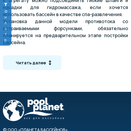
К агрегату можно подсоединить гибкие шланги и
насадки для гидромассажа, если хочется
Фильтр
использовать бассейн в качестве спа-развлечения.
Установка данной модели противотока со
встраиваемыми форсунками, обязательно
планируется на предварительном этапе постройки
бассейна.
Основной материал изготовления –
высоколегированная нержавеющая сталь класса AISI
Читать далее
316.
Максимальная производительность агрегата – 63 м3/
ч.
Технические характеристики
Лицевые части из полированной нержавеющей
стали AISI 316
Сенсорное управление
2 устройства забора воды, диаметром 200 мм
©
ООО «ПЛАНЕТА БАССЕЙНОВ»
,