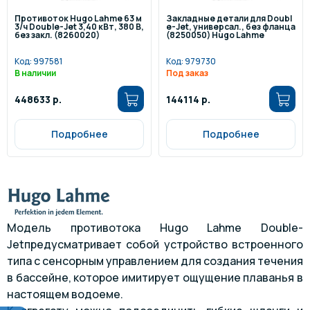
Противоток Hugo Lahme 63 м
Закладные детали для Doubl
3/ч Double-Jet 3,40 кВт, 380 В,
e-Jet, универсал., без фланца
без закл. (8260020)
(8250050) Hugo Lahme
Код:
997581
Код:
979730
В наличии
Под заказ
448633 р.
144114 р.
Подробнее
Подробнее
Модель противотока Hugo Lahme Double-
Jetпредусматривает собой устройство встроенного
типа с сенсорным управлением для создания течения
в бассейне, которое имитирует ощущение плаванья в
настоящем водоеме.