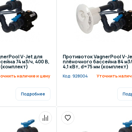
nerPool V-Jet для
Противоток VagnerPool V-Je
ейна 74 м3/ч, 400 В,
плёночного бассейна 84 м3/ч
м (комплект)
4,1 кВт, d=75 мм (комплект)
очнить наличие и цену
Код:
928004
Уточнить налич
Подробнее
Под