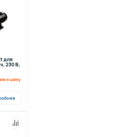
ров воды
Павильоны для бассейна
риалы
Оборудование для хаммамов
t для
, 230 В,
ие и цену
робнее