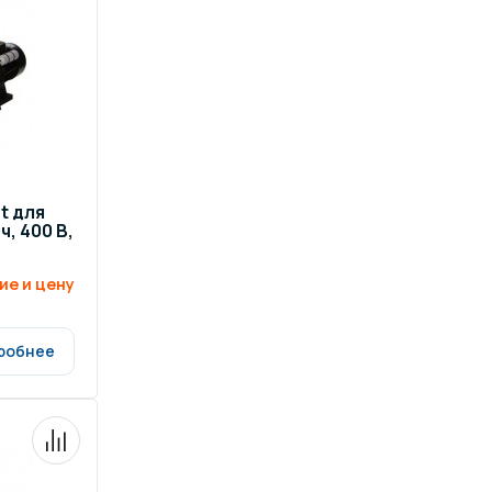
t для
, 400 В,
ие и цену
робнее