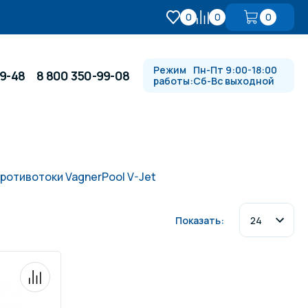
0
0
0
Режим
Пн-Пт 9:00-18:00
99-48
8 800 350-99-08
работы:
Сб-Вс выходной
Противотоки и гидромассажи
ротивотоки VagnerPool V-Jet
Автоматика и
 купели
электрооборудование
Показать:
Водопады, водяные пушки и
душевые стойки
в
Спортивный инвентарь