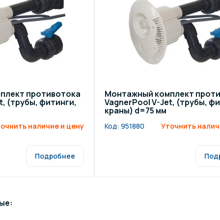
плект противотока
Монтажный комплект прот
t, (трубы, фитинги,
VagnerPool V-Jet, (трубы, ф
краны) d=75 мм
очнить наличие и цену
Код:
951880
Уточнить налич
Подробнее
Под
ые: