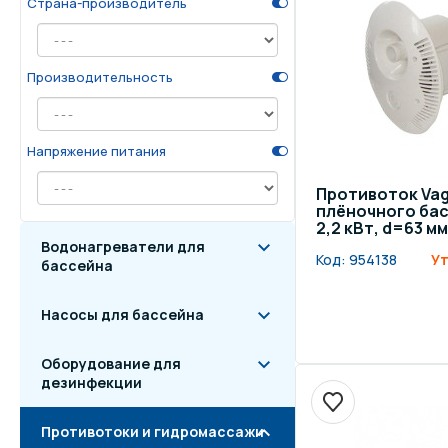
Страна-производитель
Осве
Инвентарь для отдыха
бас
Производительность
Системы безопасности
Отд
Напряжение питания
Противоток Vag
плёночного басс
2,2 кВт, d=63 м
Водонагреватели для
Код:
954138
Ут
бассейна
Насосы для бассейна
Оборудование для
дезинфекции
Противотоки и гидромассажи