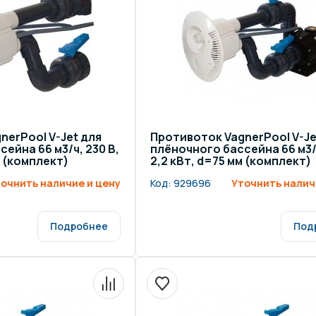
щение и подсветка для
Измерение парамет
сейна
елочные материалы
Строительные мате
nerPool V-Jet для
Противоток VagnerPool V-Je
ейна 66 м3/ч, 230 В,
плёночного бассейна 66 м3/ч
м (комплект)
2,2 кВт, d=75 мм (комплект)
очнить наличие и цену
Код:
929696
Уточнить налич
Подробнее
Под