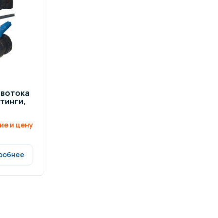
ивотока
итинги,
ие и цену
робнее