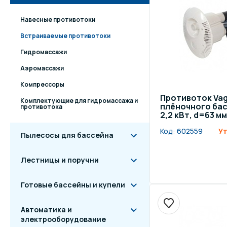
Навесные противотоки
Встраиваемые противотоки
Гидромассажи
Аэромассажи
Компрессоры
Противоток Vag
Комплектующие для гидромассажа и
плёночного басс
противотока
2,2 кВт, d=63 м
Код:
602559
Ут
Пылесосы для бассейна
Лестницы и поручни
Готовые бассейны и купели
Автоматика и
электрооборудование