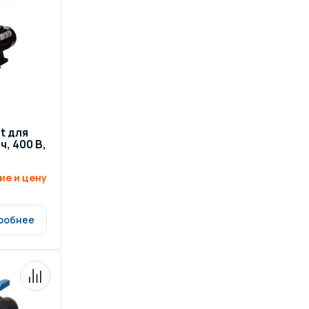
t для
, 400 В,
ие и цену
робнее