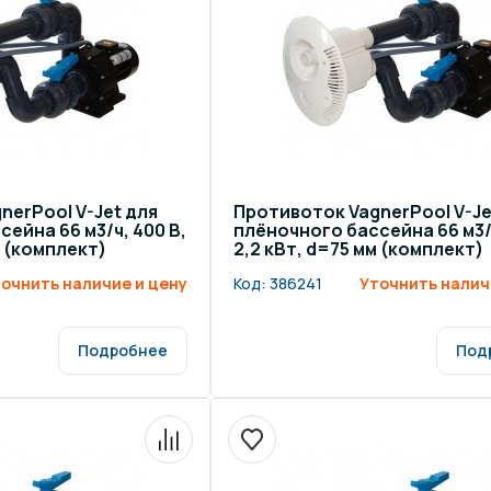
nerPool V-Jet для
Противоток VagnerPool V-Je
ейна 66 м3/ч, 400 В,
плёночного бассейна 66 м3/ч
м (комплект)
2,2 кВт, d=75 мм (комплект)
очнить наличие и цену
Код:
386241
Уточнить налич
Подробнее
Под