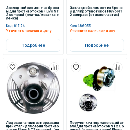
Закладной элемент из бронз
Закладной элемент из бронз
ы для противотоков Fluvo NT
ы для противотоков Fluvo NT
2 compact (плитка/мозаика, п
2 compact (стеклопластик)
ленка)
Код:
817174
Код:
486033
Уточнить наличие и цену
Уточнить наличие и цену
Подробнее
Подробнее
Лицевая панель из нержавею
Поручень из нержавеющей ст
щей стали для серии противо
али для противотоков NT2 Co
токов Fluvo NT2 compact, (пл
mpact (для всех типов) Fluvo