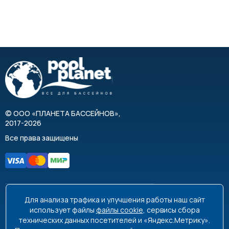
©
ООО «ПЛАНЕТА БАССЕЙНОВ»
,
2017-2026
Все права защищены
Для анализа трафика и улучшения работы наш сайт
8 495 663-99-48
8 800 350-99-08
использует файлы
файлы cookie
, сервисы сбора
технических данных посетителей и «Яндекс.Метрику».
info@poolplanet.ru