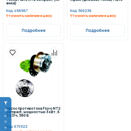
енка)
Код:
496967
Код:
366236
Уточнить наличие и цену
Уточнить наличие и цену
Подробнее
Подробнее
Насос противотока Fluvo NT2
Фильтр
compact, мощностью 3 кВт, 6
0 м3/ч, 380 В
Код:
675922