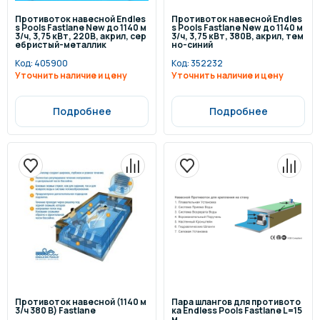
Противоток навесной Endles
Противоток навесной Endles
s Pools Fastlane New до 1140 м
s Pools Fastlane New до 1140 м
3/ч, 3,75 кВт, 220В, акрил, сер
3/ч, 3,75 кВт, 380В, акрил, тем
ебристый-металлик
но-синий
Код:
405900
Код:
352232
Уточнить наличие и цену
Уточнить наличие и цену
Подробнее
Подробнее
Противоток навесной (1140 м
Пара шлангов для противото
3/ч 380 В) Fastlane
ка Endless Pools Fastlane L=15
м