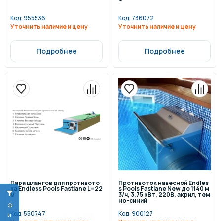
Код:
955536
Код:
736072
Уточнить наличие и цену
Уточнить наличие и цену
Подробнее
Подробнее
Пара шлангов для противото
Противоток навесной Endles
ка Endless Pools Fastlane L=22
s Pools Fastlane New до 1140 м
м
3/ч, 3,75 кВт, 220В, акрил, тем
но-синий
Код:
550747
Код:
900127