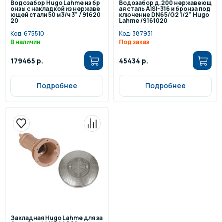
Водозабор Hugo Lahme из бр
Водозабор д.200 нержавеющ
онзы с накладкой из нержаве
ая сталь AISI-316 и бронза под
ющей стали 50 м3/ч 3" / 91620
ключение DN65/G2 1/2" Hugo
20
Lahme /9161020
Код:
675510
Код:
387931
В наличии
Под заказ
179465 р.
45434 р.
Подробнее
Подробнее
Закладная Hugo Lahme для за