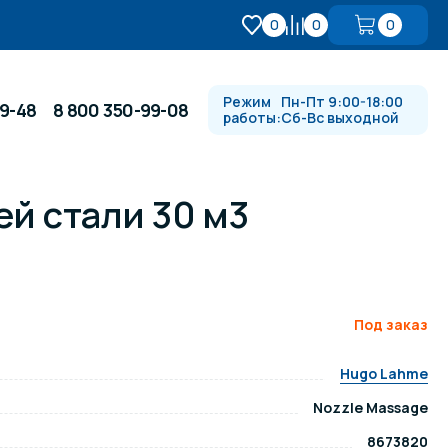
0
0
0
Режим
Пн-Пт 9:00-18:00
99-48
8 800 350-99-08
работы:
Сб-Вс выходной
й стали 30 м3
Противотоки и гидромассажи
Автоматика и
 купели
электрооборудование
Под заказ
Водопады, водяные пушки и
душевые стойки
Hugo Lahme
Nozzle Massage
в
Спортивный инвентарь
8673820