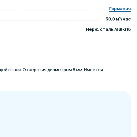
Германия
ров воды
Павильоны для бассейна
30.0 м³/час
Нерж. сталь AISI-316
риалы
Оборудование для хаммамов
щей стали. Отверстия диаметром 8 мм. Имеется