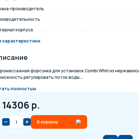
рана-производитель
щение и подсветка для
Измерение парамет
сейна
оизводительность
териал корпуса
елочные материалы
Строительные мате
е характеристики
писание
дромассажная форсунка для установок Combi Whirl из нержавею
можность регулировать поток воды....
тать полностью
14306 р.
В корзину