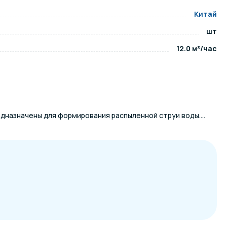
Китай
ров воды
Павильоны для бассейна
шт
12.0 м³/час
риалы
Оборудование для хаммамов
дназначены для формирования распыленной струи воды....