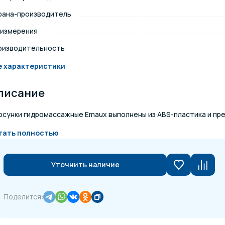
рана-производитель
щение и подсветка для
Измерение парамет
сейна
 измерения
оизводительность
елочные материалы
Строительные мате
е характеристики
писание
рсунки гидромассажные Emaux выполнены из ABS-пластика и пре
тать полностью
Уточнить наличие
Поделится: