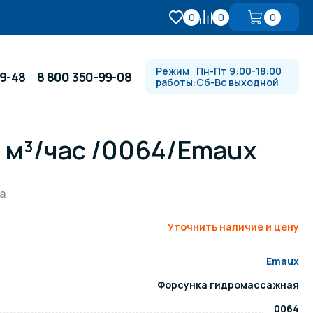
0
0
0
Режим
Пн-Пт 9:00-18:00
99-48
8 800 350-99-08
работы:
Сб-Вс выходной
2 м³/час /0064/Emaux
Противотоки и гидромассажи
а
Автоматика и
 купели
электрооборудование
Уточнить наличие и цену
Водопады, водяные пушки и
душевые стойки
Emaux
Форсунка гидромассажная
в
Спортивный инвентарь
0064