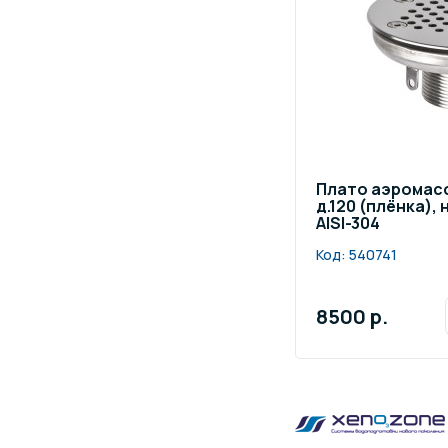
Плато аэромас
д.120 (плёнка)
AISI-304
Код:
540741
8500 р.