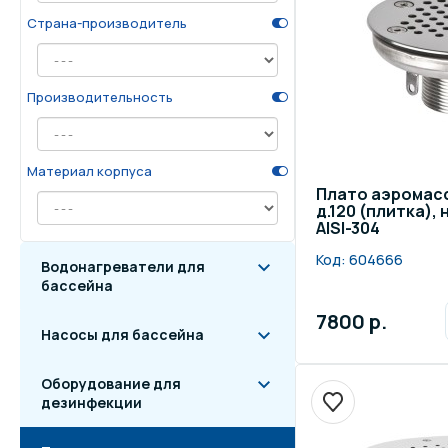
Страна-производитель
Осве
Инвентарь для отдыха
бас
Производительность
Системы безопасности
Отд
Материал корпуса
Плато аэромас
д.120 (плитка)
AISI-304
Код:
604666
Водонагреватели для
бассейна
7800 р.
Насосы для бассейна
Оборудование для
дезинфекции