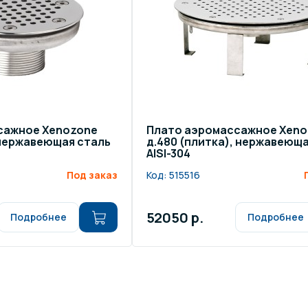
сажное Xenozone
Плато аэромассажное Xeno
, нержавеющая сталь
д.480 (плитка), нержавеюща
AISI-304
Под заказ
Код:
515516
52050 р.
Подробнее
Подробнее