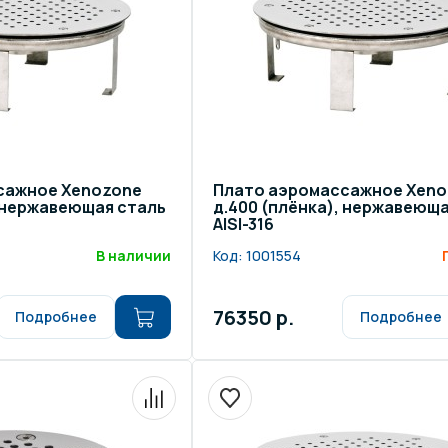
сажное Xenozone
Плато аэромассажное Xeno
, нержавеющая сталь
д.400 (плёнка), нержавеюща
AISI-316
В наличии
Код:
1001554
76350 р.
Подробнее
Подробнее