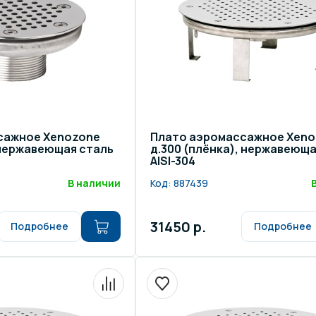
щение и подсветка для
Измерение парамет
сейна
елочные материалы
Строительные мате
сажное Xenozone
Плато аэромассажное Xeno
, нержавеющая сталь
д.300 (плёнка), нержавеюща
AISI-304
В наличии
Код:
887439
31450 р.
Подробнее
Подробнее