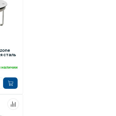
ров воды
Павильоны для бассейна
риалы
Оборудование для хаммамов
zone
я сталь
В наличии