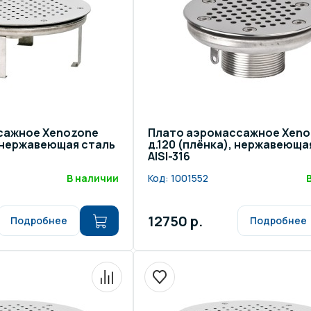
сажное Xenozone
Плато аэромассажное Xeno
, нержавеющая сталь
д.120 (плёнка), нержавеюща
AISI-316
В наличии
Код:
1001552
12750 р.
Подробнее
Подробнее