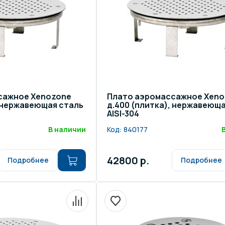
сажное Xenozone
Плато аэромассажное Xeno
, нержавеющая сталь
д.400 (плитка), нержавеюща
AISI-304
В наличии
Код:
840177
42800 р.
Подробнее
Подробнее