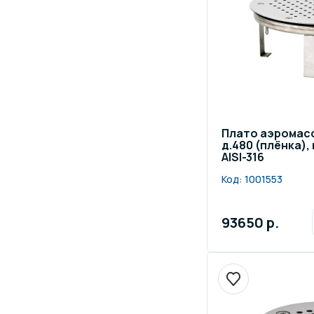
Плато аэромас
д.480 (плёнка)
AISI-316
Код:
1001553
93650 р.