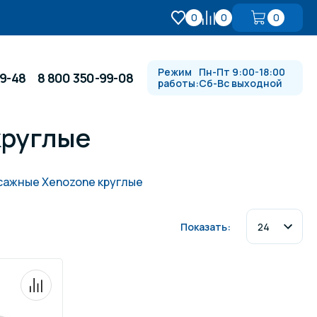
0
0
0
Режим
Пн-Пт 9:00-18:00
99-48
8 800 350-99-08
работы:
Сб-Вс выходной
круглые
Противотоки и гидромассажи
сажные Xenozone круглые
Автоматика и
 купели
электрооборудование
Показать:
Водопады, водяные пушки и
душевые стойки
в
Спортивный инвентарь