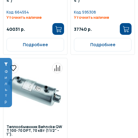
4")
4")
Код:
664554
Код:
595308
Уточнить наличие
Уточнить наличие
40031 р.
37740 р.
Подробнее
Подробнее
Фильтр
Теплообменник Behncke QW
T 100-70 DPT, 70 кВт (1 1/2" -
1").