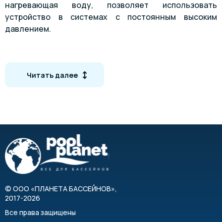
нагревающая воду, позволяет использовать
устройство в системах с постоянным высоким
давлением.
Автоматическая блокировка подачи воды в
теплообменник срабатывает при достижении
Читать далее
температурной константы, что позволяет не
перегревать воду в чаше бассейна.
Технические характеристики
Модель
QWT 100/
Мощность, кВт (при температуре 90°C)
20
Первичный контур, л/мин
35
©
ООО «ПЛАНЕТА БАССЕЙНОВ»
,
2017-2026
Вторичный контур, л/мин
165
Все права защищены