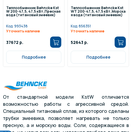
Теплообменник Behncke Kst
Теплообменник Behncke Kst
W 200-47,5, 47,5 кВт,Пресная
WT 200-47,5, 47,5 кВт,Морска
вода (титановый змеевик)
я вода (титановый змеевик)
Код:
993438
Код:
856351
Уточнить наличие
Уточнить наличие
37672 р.
52643 р.
Подробнее
Подробнее
От стандартной модели KstW отличается
возможностью работы с агрессивной средой.
Специальный титановый сплав, из которого сделаны
трубки змеевика, позволяет нагревать не только
пресную, а и морскую воды. Соли, содержащиеся в