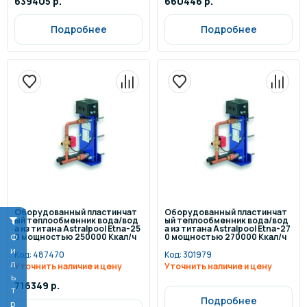
639405 р.
660446 р.
Подробнее
Подробнее
Оборудованный пластинчат
Оборудованный пластинчат
ый теплообменник вода/вод
ый теплообменник вода/вод
а из титана Astralpool Etna-25
а из титана Astralpool Etna-27
Фильтр
0 мощностью 250000 Ккал/ч
0 мощностью 270000 Ккал/ч
Код:
487470
Код:
301979
Уточнить наличие и цену
Уточнить наличие и цену
716349 р.
Подробнее