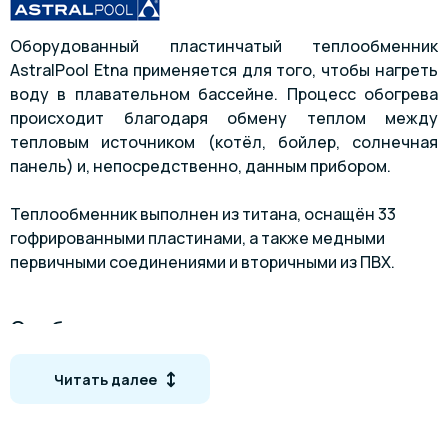
Оборудованный пластинчатый теплообменник
AstralPool Etna применяется для того, чтобы нагреть
воду в плавательном бассейне. Процесс обогрева
происходит благодаря обмену теплом между
тепловым источником (котёл, бойлер, солнечная
панель) и, непосредственно, данным прибором.
Теплообменник выполнен из титана, оснащён 33
гофрированными пластинами, а также медными
первичными соединениями и вторичными из ПВХ.
Особенности
Гофрированные пластины
из титана
Читать далее
Прокладки EPDM
Корпус из углеродной стали с покрытием из