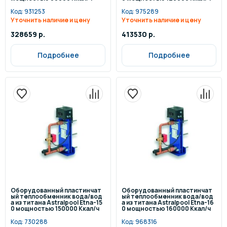
Код:
931253
Код:
975289
Уточнить наличие и цену
Уточнить наличие и цену
328659 р.
413530 р.
Подробнее
Подробнее
Оборудованный пластинчат
Оборудованный пластинчат
ый теплообменник вода/вод
ый теплообменник вода/вод
а из титана Astralpool Etna-15
а из титана Astralpool Etna-16
0 мощностью 150000 Ккал/ч
0 мощностью 160000 Ккал/ч
Код:
730288
Код:
968316