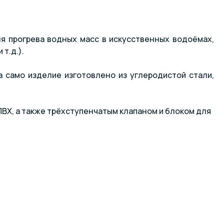
я прогрева водных масс в искусственных водоёмах,
т.д.).
 само изделие изготовлено из углеродистой стали,
Х, а также трёхступенчатым клапаном и блоком для
полипропилена с прямой резьбой ISO G2