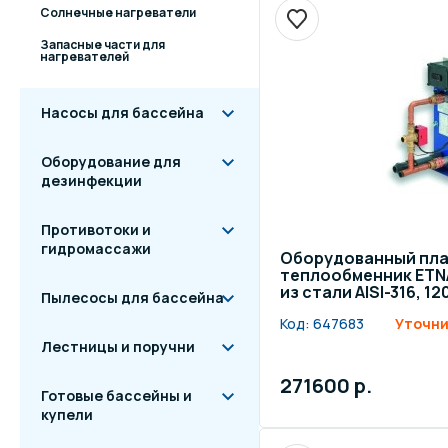
Солнечные нагреватели
Запасные части для
нагревателей
Насосы для бассейна
Оборудование для
дезинфекции
Противотоки и
гидромассажи
Оборудованный пл
теплообменник ETN
из стали AISI-316, 1
Пылесосы для бассейна
Код:
647683
Уточни
Лестницы и поручни
271600 р.
Готовые бассейны и
купели