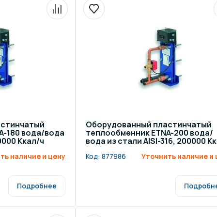
астинчатый
Оборудованный пластинчатый
A-180 вода/вода
теплообменник ETNA-200 вода/
80000 Ккал/ч
вода из стали AISI-316, 200000 К
ч
ть наличие и цену
Код:
877986
Уточнить наличие и 
Подробнее
Подробн