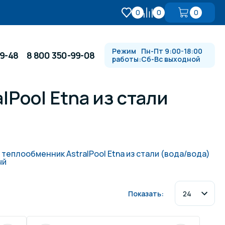
0
0
0
Режим
Пн-Пт 9:00-18:00
99-48
8 800 350-99-08
работы:
Сб-Вс выходной
Pool Etna из стали
Противотоки и гидромассажи
Автоматика и
 купели
электрооборудование
теплообменник AstralPool Etna из стали (вода/вода)
ый
Водопады, водяные пушки и
душевые стойки
Показать:
в
Спортивный инвентарь