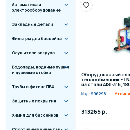
Автоматика и
электрооборудование
Закладные детали
Фильтры для бассейна
Осушители воздуха
Водопады, водяные пушки
и душевые стойки
Оборудованный пл
теплообменник ETN
из стали AISI-316, 1
Трубы и фитинг ПВХ
Код:
996298
Уточни
Защитные покрытия
313265 р.
Химия для бассейнов
Спортивный инвентарь