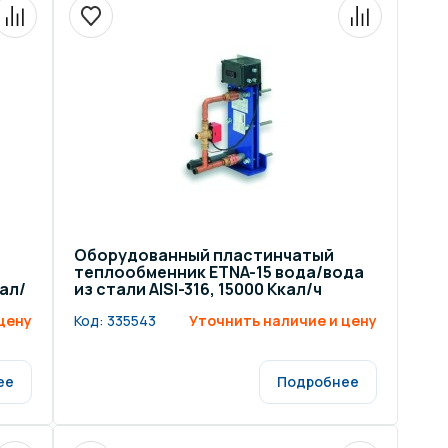
Оборудованный пластинчатый
теплообменник ETNA-15 вода/вода
кал/
из стали AISI-316, 15000 Ккал/ч
цену
Код:
335543
Уточнить наличие и цену
ее
Подробнее