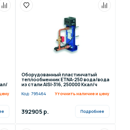
Оборудованный пластинчатый
теплообменник ETNA-250 вода/вода
кал/
из стали AISI-316, 250000 Ккал/ч
цену
Код:
795464
Уточнить наличие и цену
392905 р.
ее
Подробнее