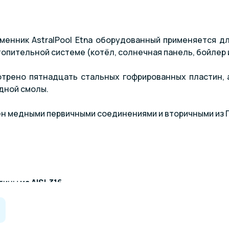
енник AstralPool Etna оборудованный применяется дл
опительной системе (котёл, солнечная панель, бойлер и 
трено пятнадцать стальных гофрированных пластин, а
дной смолы.
 медными первичными соединениями и вторичными из ПВ
стины
из AISI-316
й стали с покрытием из эпоксидной смолы
единения выполнены из нержавеющей стали AISI-316 или 