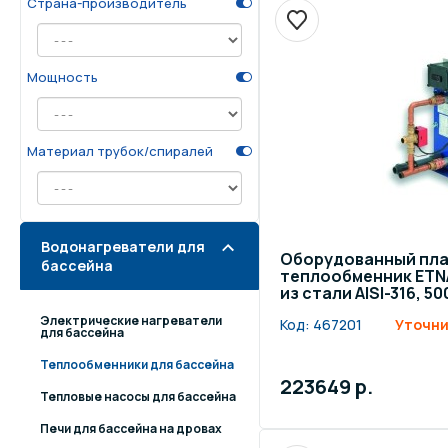
Страна-производитель
Осве
Инвентарь для отдыха
бас
Мощность
Системы безопасности
Отд
Материал трубок/спиралей
Водонагреватели для
Оборудованный пл
бассейна
теплообменник ETN
из стали AISI-316, 5
Электрические нагреватели
Код:
467201
Уточни
для бассейна
Теплообменники для бассейна
223649 р.
Тепловые насосы для бассейна
Печи для бассейна на дровах