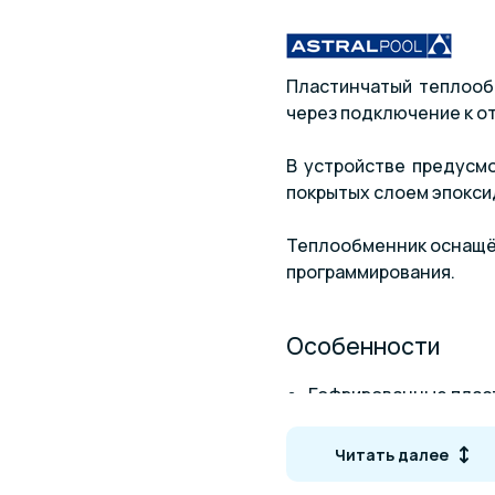
Пластинчатый теплообм
через подключение к от
В устройстве предусмо
покрытых слоем эпокси
Теплообменник оснащён
программирования.
Особенности
Гофрированные пла
Прокладки EPDM
Читать далее
Корпус из углеродно
В базовой модели со