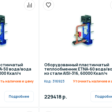
щение и подсветка для
Измерение парамет
сейна
елочные материалы
Строительные мате
астинчатый
Оборудованный пластинчатый
A-50 вода/вода
теплообменник ETNA-60 вода/в
0000 Ккал/ч
из стали AISI-316, 60000 Ккал/ч
ть наличие и цену
Код:
316923
Уточнить наличие и 
229418 р.
Подробнее
Подробн