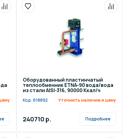
ров воды
Павильоны для бассейна
риалы
Оборудование для хаммамов
Оборудованный пластинчатый
ода
теплообменник ETNA-90 вода/вода
из стали AISI-316, 90000 Ккал/ч
цену
Код:
618892
Уточнить наличие и цену
240710 р.
ее
Подробнее