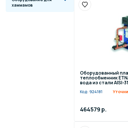
хаммамов
Оборудованный пл
теплообменник ETN
вода из стали AISI-3
ч
Код:
924181
Уточни
464579 р.