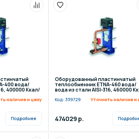
астинчатый
Оборудованный пластинчатый
A-400 вода/
теплообменник ETNA-460 вода/
16, 400000 Ккал/
вода из стали AISI-316, 460000 К
ч
ть наличие и цену
Код:
339729
Уточнить наличие и 
474029 р.
Подробнее
Подробн