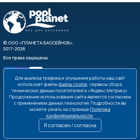
©
ООО «ПЛАНЕТА БАССЕЙНОВ»
,
2017-2026
Все права защищены
Для анализа трафика и улучшения работы наш сайт
использует файлы
файлы cookie
, сервисы сбора
технических данных посетителей и «Яндекс.Метрику».
Продолжение использования сайта является согласием
8 495 663-99-48
8 800 350-99-08
с применением данных технологий. Подробности вы
можете узнать на странице
Политика
info@poolplanet.ru
конфиденциальности
.
г. Москва, проспект Мира, д. 61
Я согласен / согласна
Пн-Пт 9:00-18:00 Сб-Вс выходной