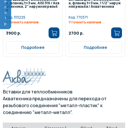
Фильтр
а, фланец t=3 мм, AISI 316 / Акв
а, фланец t=3 мм, 1 1/2" наруж
атехника, 2" наружняя резьб
няя резьба / Акватехника
а
Код:
313225
Код:
770371
Уточнить наличие
Уточнить наличие
3900 р.
2700 р.
Подробнее
Подробнее
Вставки для теплообменников
Акватехника
предназначены для перехода от
резьбового соединения "металл-пластик" к
соединению "металл-металл".