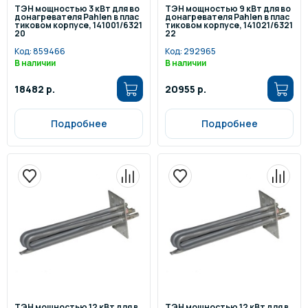
ТЭН мощностью 3 кВт для во
ТЭН мощностью 9 кВт для во
донагревателя Pahlen в плас
донагревателя Pahlen в плас
тиковом корпусе, 141001/6321
тиковом корпусе, 141021/6321
20
22
Код:
859466
Код:
292965
В наличии
В наличии
18482 р.
20955 р.
Подробнее
Подробнее
ТЭН мощностью 12 кВт для в
ТЭН мощностью 12 кВт для в