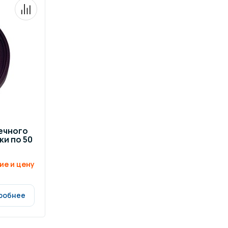
ечного
ки по 50
ие и цену
робнее