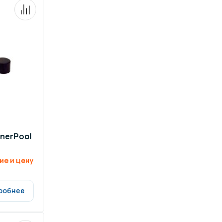
nerPool
ие и цену
робнее