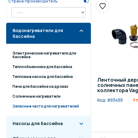
Страна-производитель
Осве
Инвентарь для отдыха
бас
Водонагреватели для
Системы безопасности
Отд
бассейна
Электрические нагреватели для
бассейна
Теплообменники для бассейна
Тепловые насосы для бассейна
Ленточный дер
солнечных пан
Печи для бассейна на дровах
коллектора Vag
Солнечные нагреватели
Код:
893455
Ут
Запасные части для нагревателей
Насосы для бассейна