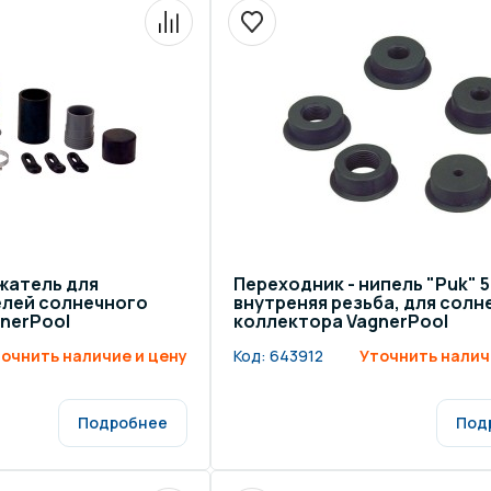
щение и подсветка для
Измерение парамет
сейна
елочные материалы
Строительные мате
жатель для
Переходник - нипель "Puk" 50
елей солнечного
внутреняя резьба, для солн
nerPool
коллектора VagnerPool
очнить наличие и цену
Код:
643912
Уточнить налич
Подробнее
Под