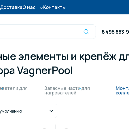
Доставка
О нас
Контакты
8 495 663-
ые элементы и крепёж д
Оборудование для
сы для бассейна
ора VagnerPool
дезинфекции
ницы и поручни
Готовые бассейны и
еватели для
Запасные части для
Монта
нагревателей
колле
тры для бассейна
Осушители воздуха
итные покрытия
Химия для бассейно