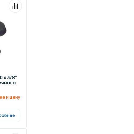
ров воды
Павильоны для бассейна
риалы
Оборудование для хаммамов
 х 3/8"
ечного
ие и цену
робнее