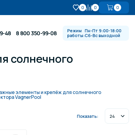
0
0
0
Режим
Пн-Пт 9:00-18:00
99-48
8 800 350-99-08
работы:
Сб-Вс выходной
ля солнечного
Противотоки и гидромассажи
Автоматика и
 купели
электрооборудование
жные элементы и крепёж для солнечного
ктора VagnerPool
Водопады, водяные пушки и
душевые стойки
Показать:
в
Спортивный инвентарь