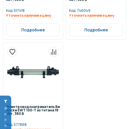
Код:
517418
Код:
746049
Уточнить наличие и цену
Уточнить наличие и цену
Подробнее
Подробнее
Электроводонагреватель Be
Фильтр
hncke EWT 100-T из титана 18
кВт, 380 В
Код:
577868