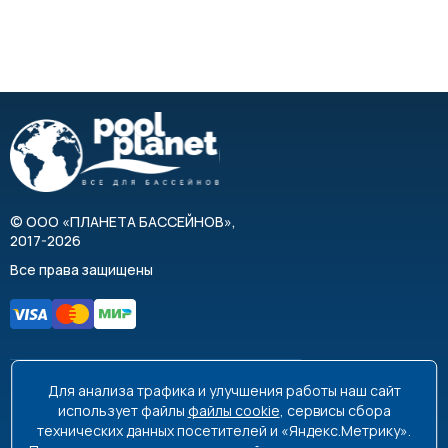
©
ООО «ПЛАНЕТА БАССЕЙНОВ»
,
2017-2026
Все права защищены
Для анализа трафика и улучшения работы наш сайт
8 495 663-99-48
8 800 350-99-08
использует файлы
файлы cookie
, сервисы сбора
технических данных посетителей и «Яндекс.Метрику».
info@poolplanet.ru